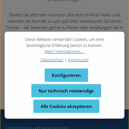
Finden Sie jetzt den nächsten Standort in Ihrer Nähe und
nehmen Sie Kontakt zu uns auf oder vereinbaren Sie einen
Termin – wir kommen gerne zu Ihnen oder empfangen Sie in
einer unserer Geschäftsstellen.
Diese Website verwendet Cookies, um eine
bestmögliche Erfahrung bieten zu können.
Mehr Informationen ...
Datenschutz
|
Impressum
Konfigurieren
Nur technisch notwendige
Alle Cookies akzeptieren
Interessenten-Hotline
Unterstützung und Beratung unter: