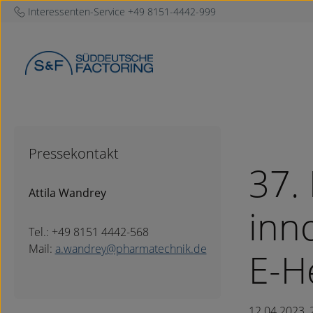
Interessenten-Service
+49 8151-4442-999
um Hauptinhalt springen
Zur Hauptnavigation springen
Pressekontakt
37.
Attila Wandrey
inn
Tel.: +49 8151 4442-568
Mail:
a.wandrey@pharmatechnik.de
E-H
12.04.2023, 