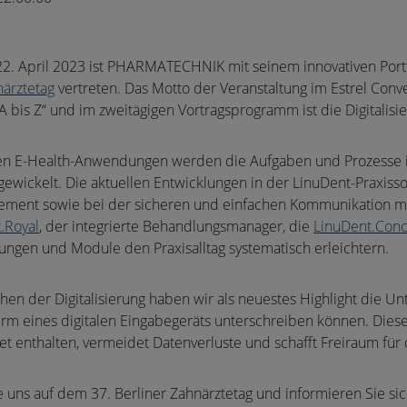
2. April 2023 ist PHARMATECHNIK mit seinem innovativen Port
närztetag
vertreten. Das Motto der Veranstaltung im Estrel Conve
 A bis Z“ und im zweitägigen Vortragsprogramm ist die Digitalis
en E-Health-Anwendungen werden die Aufgaben und Prozesse i
gewickelt. Die aktuellen Entwicklungen in der LinuDent-Praxiss
ment sowie bei der sicheren und einfachen Kommunikation mit
.Royal
, der integrierte Behandlungsmanager, die
LinuDent.Con
gen und Module den Praxisalltag systematisch erleichtern.
en der Digitalisierung haben wir als neuestes Highlight die Unt
rm eines digitalen Eingabegeräts unterschreiben können. Dieses 
t enthalten, vermeidet Datenverluste und schafft Freiraum für
uns auf dem 37. Berliner Zahnärztetag und informieren Sie sich,