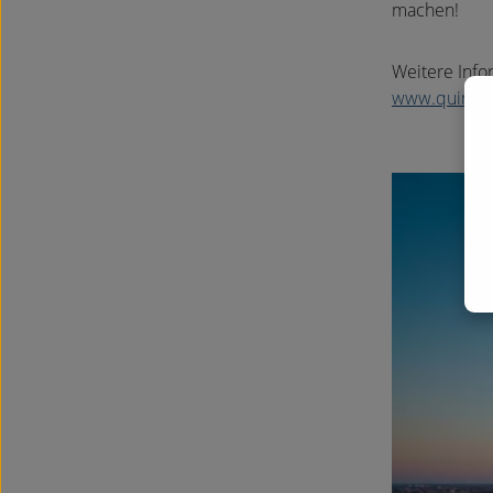
machen!
Weitere Info
www.quintess